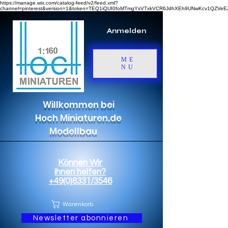
https://manage.wix.com/catalog-feed/v2/feed.xml?
channel=pinterest&version=1&token=TEQ1iQUI0foMTmgYsVTxkVCR6JdhXEh9UNwKcv1QZV
Anmelden
ME
NU
Willkommen bei
Hoch Miniaturen.de
Modellbau
Können Wir
ihnen helfen?
+49(0)8331/3546
Warenkorb
Newsletter abonnieren