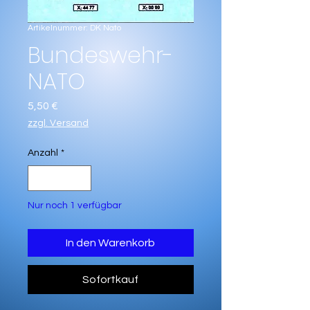
Artikelnummer: DK Nato
Bundeswehr-​
NATO
Preis
5,50 €
zzgl. Versand
Anzahl
*
Nur noch 1 verfügbar
In den Warenkorb
Sofortkauf