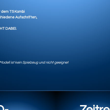
ür dem T5 Kombi
chiedene Aufschriften,
HT DABEI.
odell ist kein Spielzeug und nicht geeignet