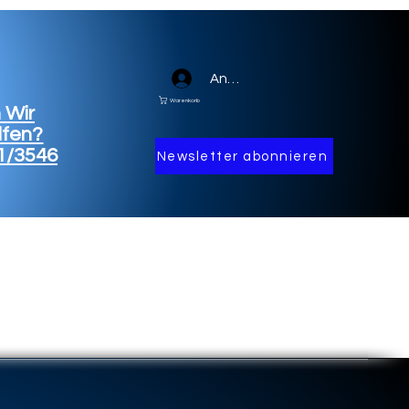
Anmelden
Warenkorb
 Wir
lfen?
1/3546
Newsletter abonnieren
FW Modelldatenblatt
TRONIK
ERUNGEN
FTUNGEN
BOXENSTOPP