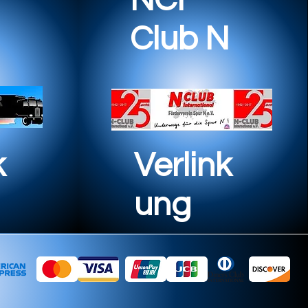
NCI
Club N
k
Verlink
ung