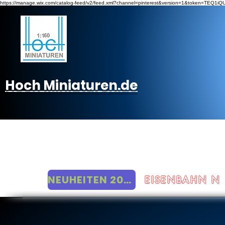
https://manage.wix.com/catalog-feed/v2/feed.xml?channel=pinterest&version=1&token
Hoch Miniaturen.de
POLIZEI
RETTUNG
FEUERWEHR
THW
NEUHEITEN 2026
EISENBAHN N