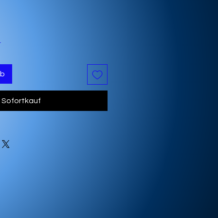
r
rb
Sofortkauf