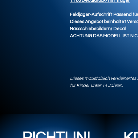
1:160 Decaldruck- mit Träger
Feldjäger-Aufschrift Passend f
Dieses Angebot beinhaltet Vers
Nassschiebebildern/ Decal
ACHTUNG DAS MODELL IST NIC
Dieses maßstäblich verkleinertes M
für Kinder unter 14 Jahren.
RICHTLINI