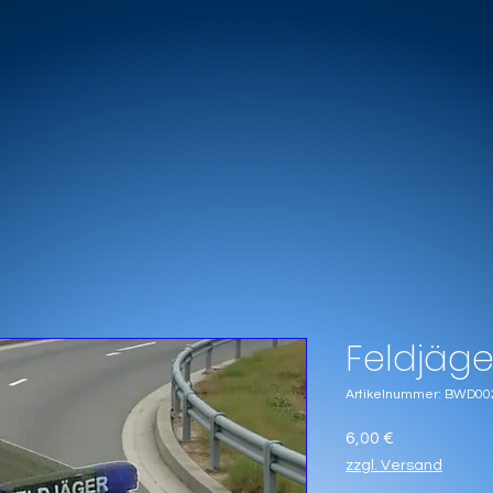
Feldjäge
Artikelnummer: BWD00
Preis
6,00 €
zzgl. Versand