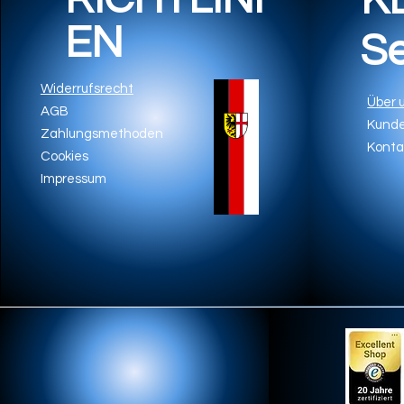
K
EN
Se
Widerrufsrecht
Über 
AGB
Kunde
Zahlungsmethoden
Konta
Cookies
Impressum