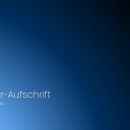
r-Aufschrift
20