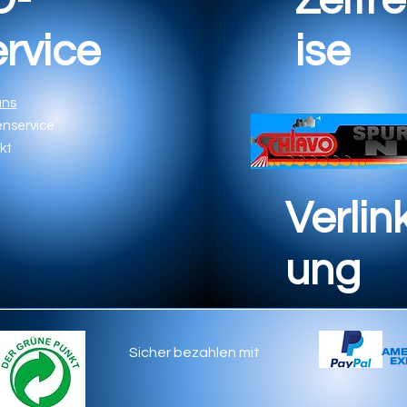
D-
Zeitre
rvice
ise
uns
nservice
kt
Verlin
ung
Sicher bezahlen mit