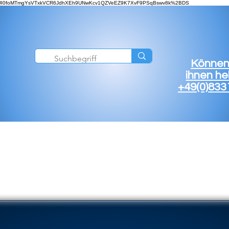
=TEQ1iQUI0foMTmgYsVTxkVCR6JdhXEh9UNwKcv1QZVeEZ9K7XvF9PSqBswv8k%2BDS
Können
ihnen he
+49(0)833
MILITÄR
Z MODELLE
ELEK
KOMMUNAL
FIGUREN
LACKI
MODELLE
LASERCUT
BESCHRI