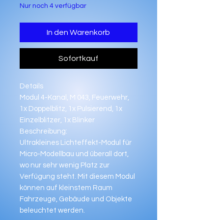
Nur noch 4 verfügbar
In den Warenkorb
Sofortkauf
Details
Modul 4-Kanal, M 043, Feuerwehr,
1x Doppelblitz, 1x Pulsierend, 1x
Einzelblitzer, 1x Blinker
Beschreibung:
Ultrakleines Lichteffekt-Modul für
Micro-Modellbau und überall dort,
wo nur sehr wenig Platz zur
Verfügung steht. Mit diesem Modul
können auf kleinstem Raum
Fahrzeuge, Gebäude und Objekte
beleuchtet werden.