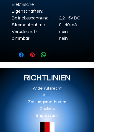
Elektrische
Eigenschaften:
Betriebsspannung
2,2 - 5V DC
Stromaufnahme
0 - 40 mA
Verpolschutz
nein
dimmbar
nein
RICHTLINIEN
Widerrufsrecht
AGB
Zahlungsmethoden
Cookies
Impressum