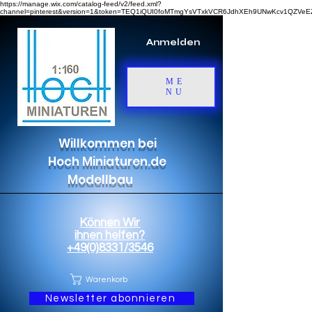
https://manage.wix.com/catalog-feed/v2/feed.xml?
channel=pinterest&version=1&token=TEQ1iQUI0foMTmgYsVTxkVCR6JdhXEh9UNwKcv1QZV
Anmelden
ME
NU
Willkommen bei
Hoch Miniaturen.de
Modellbau
Können Wir
ihnen helfen?
+49(0)8331/3546
Warenkorb
Newsletter abonnieren