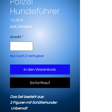
Polizei
Hundeführer
Preis
12,00 €
zzgl. Versand
Anzahl
*
Nur noch 2 verfügbar
In den Warenkorb
Sofortkauf
Das Set besteht aus:
2 Figuren mit Schäferhunden
Unbemalt