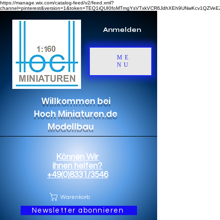
https://manage.wix.com/catalog-feed/v2/feed.xml?
channel=pinterest&version=1&token=TEQ1iQUI0foMTmgYsVTxkVCR6JdhXEh9UNwKcv1QZV
Anmelden
ME
NU
Willkommen bei
Hoch Miniaturen.de
Modellbau
Können Wir
ihnen helfen?
+49(0)8331/3546
Warenkorb
Newsletter abonnieren