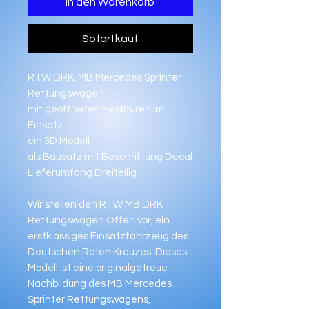
In den Warenkorb
Sofortkauf
RTW DRK, MB Mercedes Sprinter
Rettungswagen
mit geöffneten Hecktüren im
Einsatz
ein 3D Modell
als Bausatz mit Beschriftung Decal
Lieferumfang Dreiteilig
Wir stellen den RTW MB DRK
Rettungswagen Offen vor, ein
erstklassiges Einsatzfahrzeug des
Deutschen Roten Kreuzes. Dieses
Modell ist eine originalgetreue
Nachbildung des MB Mercedes
Sprinter Rettungswagens,