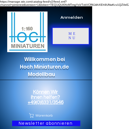
https://manage.wix.com/catalog-feed/v2/feed.xml?
channel=pinterest&version=1&token=TEQ1iQUI0foMTmgYsVTxkVCR6JdhXEh9UNwKcv1QZV
Anmelden
ME
NU
Willkommen bei
Hoch Miniaturen.de
Modellbau
Können Wir
ihnen helfen?
+49(0)8331/3546
Warenkorb
Newsletter abonnieren