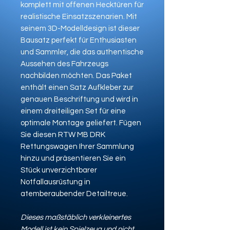
komplett mit offenen Hecktüren für
realistische Einsatzszenarien. Mit
seinem 3D-Modelldesign ist dieser
Bausatz perfekt für Enthusiasten
und Sammler, die das authentische
Aussehen des Fahrzeugs
nachbilden möchten. Das Paket
enthält einen Satz Aufkleber zur
genauen Beschriftung und wird in
einem dreiteiligen Set für eine
optimale Montage geliefert. Fügen
Sie diesen RTW MB DRK
Rettungswagen Ihrer Sammlung
hinzu und präsentieren Sie ein
Stück unverzichtbarer
Notfallausrüstung in
atemberaubender Detailtreue.
Dieses maßstäblich verkleinertes
Modell ist kein Spielzeug und nicht