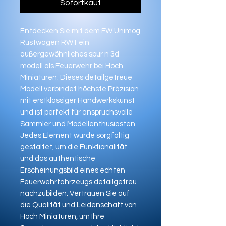
Sofortkauf
Entdecken Sie mit dem FW Unimog
Rüstwagen RW1 ein
außergewöhnliches spur n 3d
modell als Feuerwehr bei Hoch
Miniaturen. Dieses detailgetreue
Modell verbindet höchste Präzision
mit erstklassiger Handwerkskunst
und ist perfekt für anspruchsvolle
Sammler und Modellenthusiasten.
Jedes Element wurde sorgfältig
gestaltet, um die Funktionalität
und das authentische
Erscheinungsbild eines echten
Feuerwehrfahrzeugs detailgetreu
nachzubilden. Vertrauen Sie auf
die Qualität und Leidenschaft von
Hoch Miniaturen, um Ihre