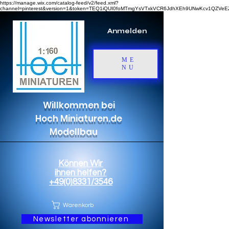
https://manage.wix.com/catalog-feed/v2/feed.xml?
channel=pinterest&version=1&token=TEQ1iQUI0foMTmgYsVTxkVCR6JdhXEh9UNwKcv1QZV
Anmelden
ME
NU
Willkommen bei
Hoch Miniaturen.de
Modellbau
Können Wir
ihnen helfen?
+49(0)8331/3546
Warenkorb
Newsletter abonnieren