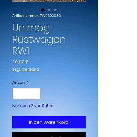
Artikelnummer: FW030003D
Unimog
Rüstwagen
RW1
Preis
10,00 €
zzgl. Versand
Anzahl
*
Nur noch 2 verfügbar
In den Warenkorb