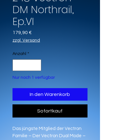
DM Northrail,
Ep.VI
Preis
179,90 €
zzgl. Versand
Anzahl
*
Nur noch 1 verfügbar
In den Warenkorb
Sofortkauf
Das jüngste Mitglied der Vectron
Familie – Der Vectron Dual Mode –