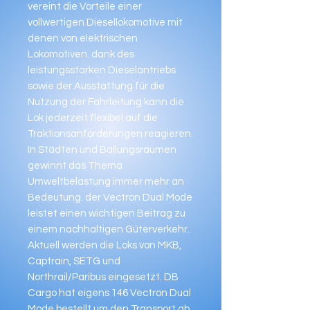
vereint die Vorteile einer
vollwertigen Diesellokomotive mit
denen von elektrischen
Lokomotiven. dank des
leistungsstarken Dieselantriebs
sowie der Ausstattung für die
Nutzung der Fahrleitung kann die
Lok jederzeit flexibel auf die
Traktionsanforderungen reagieren.
In Städten und Ballungsraumen
gewinnt das Thema
Umweltbelastung immer mehr an
Bedeutung. der Vectron Dual Mode
leistet einen wichtigen Beitrag zu
einem nachhaltigen Güterverkehr.
Aktuell werden die Loks von MKB,
Captrain, SETG und
Northrail/Paribus eingesetzt. DB
Cargo hat eigens 146 Vectron Dual
Mode bestellt um den Transport ab