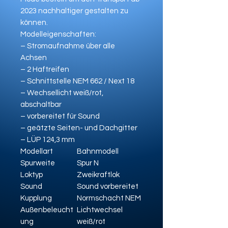
2023 nachhaltiger gestalten zu
können.
Modelleigenschaften:
– Stromaufnahme über alle
Achsen
– 2 Haftreifen
– Schnittstelle NEM 662 / Next 18
– Wechsellicht weiß/rot,
abschaltbar
– vorbereitet für Sound
– geätzte Seiten- und Dachgitter
– LÜP 124,3 mm
Modellart
Bahnmodell
Spurweite
Spur N
Loktyp
Zweikraftlok
Sound
Sound vorbereitet
Kupplung
Normschacht NEM
Außenbeleucht
Lichtwechsel
ung
weiß/rot