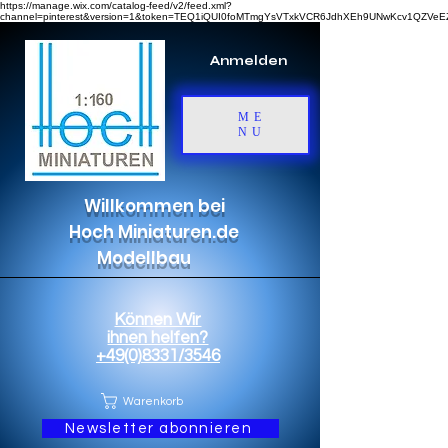
https://manage.wix.com/catalog-feed/v2/feed.xml?
channel=pinterest&version=1&token=TEQ1iQUI0foMTmgYsVTxkVCR6JdhXEh9UNwKcv1QZV
Anmelden
ME
NU
Willkommen bei
Hoch Miniaturen.de
Modellbau
Können Wir
ihnen helfen?
+49(0)8331/3546
Warenkorb
Newsletter abonnieren