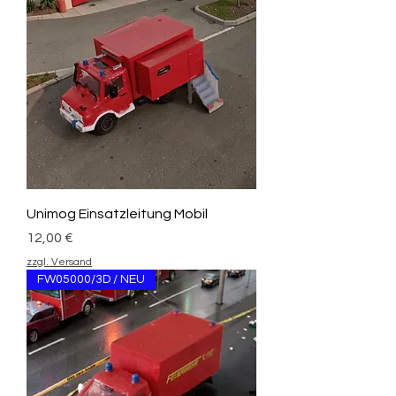
Unimog Einsatzleitung Mobil
Preis
12,00 €
zzgl. Versand
FW05000/3D / NEU