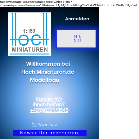
https://manage.wix.com/catalog-feed/v2/feed.xml?
channel=pinterest&version=1&token=TEQ1iQUI0foMTmgYsVTxkVCR6JdhXEh9UNwKcv1QZV
Anmelden
ME
NU
Willkommen bei
Hoch Miniaturen.de
Modellbau
Können Wir
ihnen helfen?
+49(0)8331/3546
Warenkorb
Newsletter abonnieren