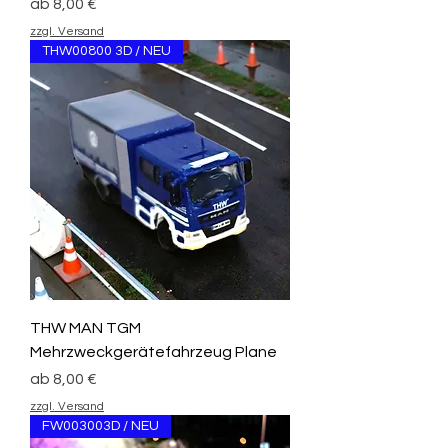
Sale-Preis
ab
8,00 €
zzgl. Versand
THW00800 3D / NEU
THW MAN TGM
Mehrzweckgerätefahrzeug Plane
Sale-Preis
ab
8,00 €
zzgl. Versand
FW003003D / NEU