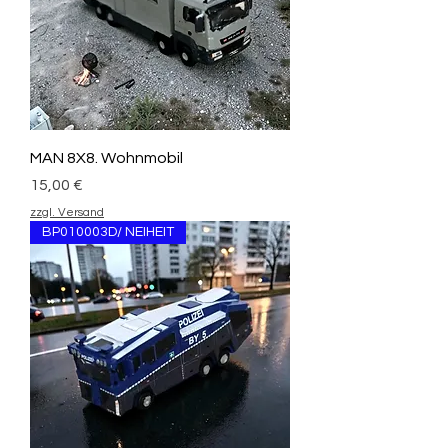
MAN 8X8. Wohnmobil
Preis
15,00 €
zzgl. Versand
BP010003D/ NEIHEIT