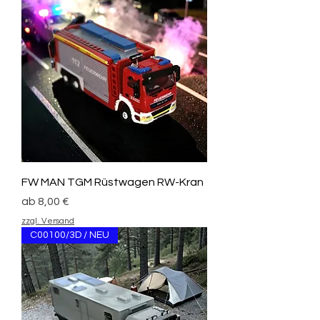
FW MAN TGM Rüstwagen RW-Kran
Sale-Preis
ab
8,00 €
zzgl. Versand
C00100/3D / NEU