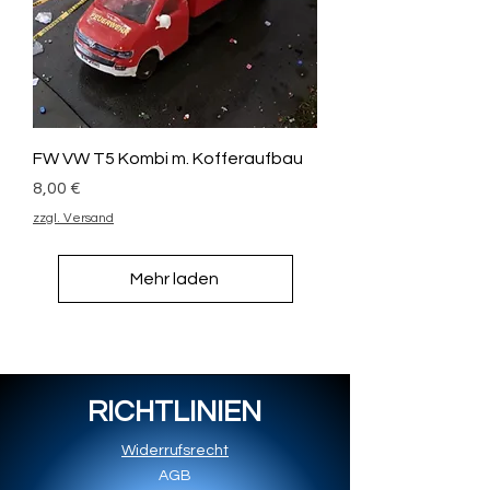
FW VW T5 Kombi m. Kofferaufbau
Preis
8,00 €
zzgl. Versand
Mehr laden
RICHTLINIEN
Widerrufsrecht
AGB