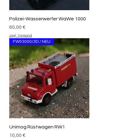
Polizei-Wasserwerfer WaWe 1000
Preis
60,00 €
zzgl. Versand
FW03000/3D / NEU
Unimog Rüstwagen RW1
Preis
10,00 €