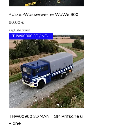
Polizei-Wasserwerfer WaWe 900
Preis
60,00 €
zzgl. Versand
THW00900 3D / NEU
THW00900 3D MAN TGM Pritsche u.
Plane